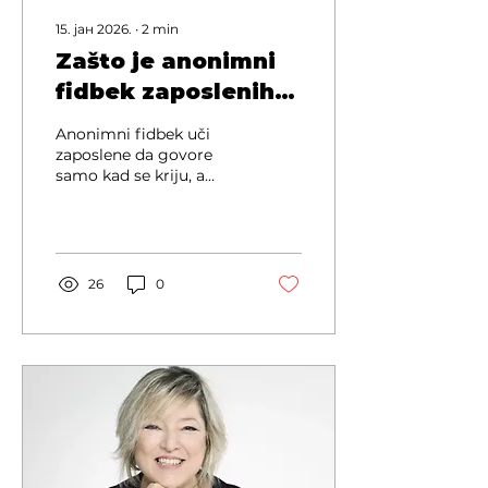
15. јан 2026.
∙
2
min
Zašto je anonimni
fidbek zaposlenih
sra#%e?
Anonimni fidbek uči
zaposlene da govore
samo kad se kriju, a
lidere da ignorišu ono
što nema ime i prezime.
26
0