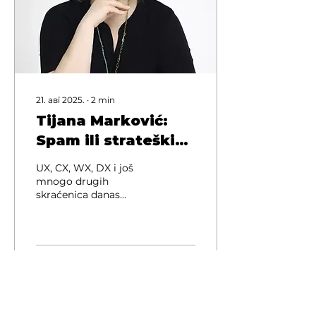
21. авг 2025.
∙
2
min
Tijana Marković:
Spam ili strateški
osmišljena
UX, CX, WX, DX i još
komunikacija?
mnogo drugih
skraćenica danas
povezujemo sa
izgradnjom i
unapređenjem odnosa
sa potrošačima i
korisnicima naših...
20
0