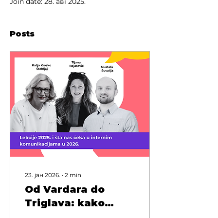
Join date: 28. авг 2025.
Posts
23. јан 2026.
∙
2
min
Od Vardara do
Triglava: kako
region zatvara