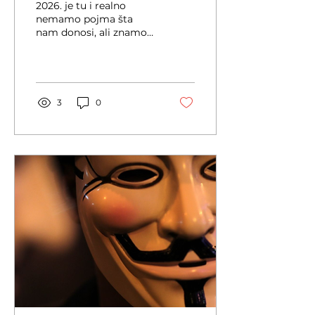
2026. je tu i realno
2025. u internim
nemamo pojma šta
nam donosi, ali znamo
komunikacijama
šta smo prošli.
3
0