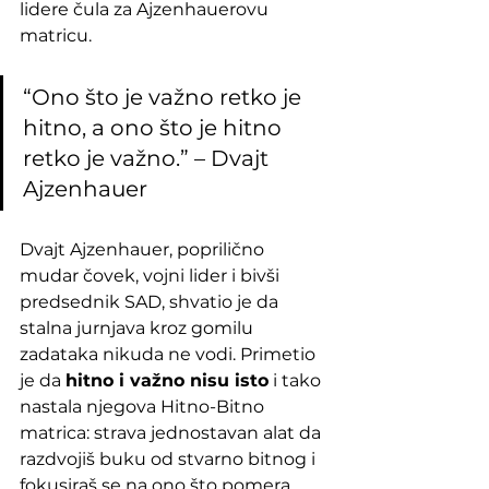
lidere čula za Ajzenhauerovu 
matricu.
“Ono što je važno retko je 
hitno, a ono što je hitno 
retko je važno.” – Dvajt 
Ajzenhauer
Dvajt Ajzenhauer, poprilično 
mudar čovek, vojni lider i bivši 
predsednik SAD, shvatio je da 
stalna jurnjava kroz gomilu 
zadataka nikuda ne vodi. Primetio 
je da 
hitno i važno nisu isto
 i tako 
nastala njegova Hitno-Bitno 
matrica: strava jednostavan alat da 
razdvojiš buku od stvarno bitnog i 
fokusiraš se na ono što pomera 