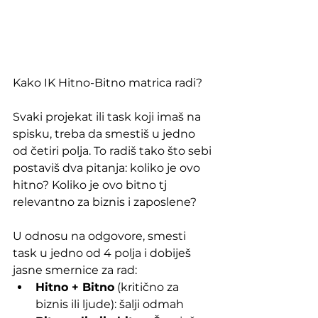
Kako IK Hitno-Bitno matrica radi?
Svaki projekat ili task koji imaš na 
spisku, treba da smestiš u jedno 
od četiri polja. To radiš tako što sebi 
postaviš dva pitanja: koliko je ovo 
hitno? Koliko je ovo bitno tj 
relevantno za biznis i zaposlene?
U odnosu na odgovore, smesti 
task u jedno od 4 polja i dobiješ 
jasne smernice za rad:
Hitno + Bitno
 (kritično za 
biznis ili ljude): šalji odmah