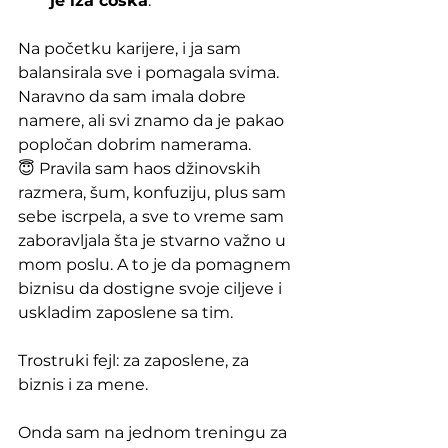
je iza ćoška
.
Na početku karijere, i ja sam 
balansirala sve i pomagala svima. 
Naravno da sam imala dobre 
namere, ali svi znamo da je pakao 
popločan dobrim namerama. 
😇 Pravila sam haos džinovskih 
razmera, šum, konfuziju, plus sam 
sebe iscrpela, a sve to vreme sam 
zaboravljala šta je stvarno važno u 
mom poslu. A to je da pomagnem 
biznisu da dostigne svoje ciljeve i 
uskladim zaposlene sa tim.
Trostruki fejl: za zaposlene, za 
biznis i za mene.
Onda sam na jednom treningu za 