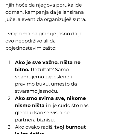
njih hoće da njegova poruka ide 
odmah, kampanja da je lansirana 
juče, a event da organizuješ sutra. 
I vrapcima na grani je jasno da je 
ovo neopdrživo ali da 
pojednostavim zašto:
Ako je sve važno, ništa ne 
bitno. 
Rezultat? Samo 
spamujemo zaposlene i 
pravimo buku, umesto da 
stvaramo jasnoću.
Ako smo svima sve, nikome 
nismo ništa
 i nije čudo što nas 
gledaju kao servis, a ne 
partnera biznisu.
Ako ovako radiš, 
tvoj burnout 