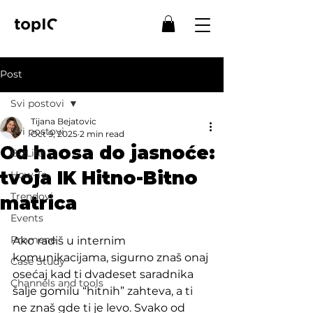
Post
Svi postovi
Tijana Bejatovic
Svi postovi
Oct 9, 2025
2 min read
Od haosa do jasnoće:
BizLife
tvoja IK Hitno-Bitno
How-To
Trendovi
matrica
Events
Promene
Ako radiš u internim 
komunikacijama, sigurno znaš onaj 
Case Study
osećaj kad ti dvadeset saradnika 
Channels and tools
šalje gomilu “hitnih” zahteva, a ti 
ne znaš gde ti je levo. Svako od 