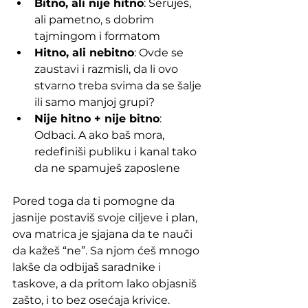
Bitno, ali nije hitno
: Šeruješ, 
ali pametno, s dobrim 
tajmingom i formatom
Hitno, ali nebitno
: Ovde se 
zaustavi i razmisli, da li ovo 
stvarno treba svima da se šalje 
ili samo manjoj grupi?
Nije hitno + nije bitno
: 
Odbaci. A ako baš mora, 
redefiniši publiku i kanal tako 
da ne spamuješ zaposlene
Pored toga da ti pomogne da 
jasnije postaviš svoje ciljeve i plan, 
ova matrica je sjajana da te nauči 
da kažeš “ne”. Sa njom ćeš mnogo 
lakše da odbijaš saradnike i 
taskove, a da pritom lako objasniš 
zašto, i to bez osećaja krivice.