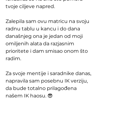
tvoje ciljeve napred.
Zalepila sam ovu matricu na svoju 
radnu tablu u kancu i do dana 
današnjeg ona je jedan od moji 
omiljenih alata da razjasnim 
prioritete i dam smisao onom što 
radim. 
Za svoje mentije i saradnike danas, 
napravila sam posebnu IK verziju, 
da bude totalno prilagođena 
našem IK haosu. 😎